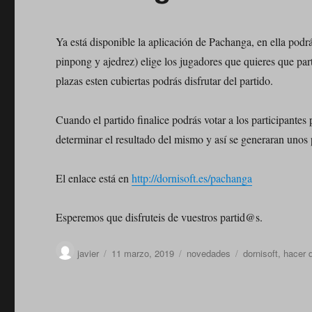
Ya está disponible la aplicación de Pachanga, en ella podrá
pinpong y ajedrez) elige los jugadores que quieres que part
plazas esten cubiertas podrás disfrutar del partido.
Cuando el partido finalice podrás votar a los participantes
determinar el resultado del mismo y así se generaran unos p
El enlace está en
http://dornisoft.es/pachanga
Esperemos que disfruteis de vuestros partid@s.
Autor
Publicado
Categorías
Etiquetas
javier
11 marzo, 2019
novedades
dornisoft
,
hacer 
el