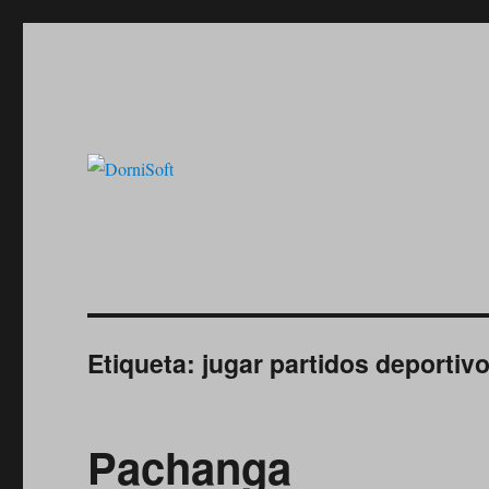
Informática y Electronica Desde 1984
DorniSoft
Etiqueta:
jugar partidos deportiv
Pachanga