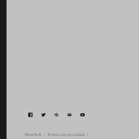
Facebook
Twitter
Telegram
Correo
YouTube
electrónico
DorniSoft
Política de privacidad