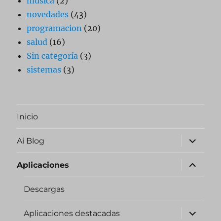
música
(2)
novedades
(43)
programacion
(20)
salud
(16)
Sin categoría
(3)
sistemas
(3)
Inicio
expande
Ai Blog
el
menú
inferior
expande
Aplicaciones
el
menú
inferior
Descargas
expande
Aplicaciones destacadas
el