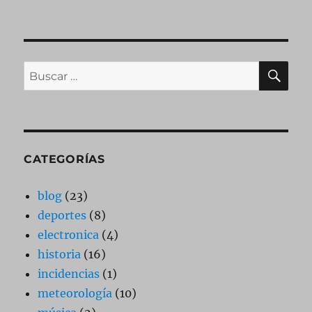
BU
Buscar
por:
CATEGORÍAS
blog
(23)
deportes
(8)
electronica
(4)
historia
(16)
incidencias
(1)
meteorología
(10)