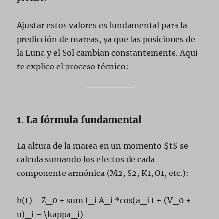
Ajustar estos valores es fundamental para la
predicción de mareas, ya que las posiciones de
la Luna y el Sol cambian constantemente. Aquí
te explico el proceso técnico:
1. La fórmula fundamental
La altura de la marea en un momento $t$ se
calcula sumando los efectos de cada
componente armónica (M2, S2, K1, O1, etc.):
h(t) = Z_0 + sum f_i A_i *cos(a_i t + (V_0 +
u)_i – \kappa_i)