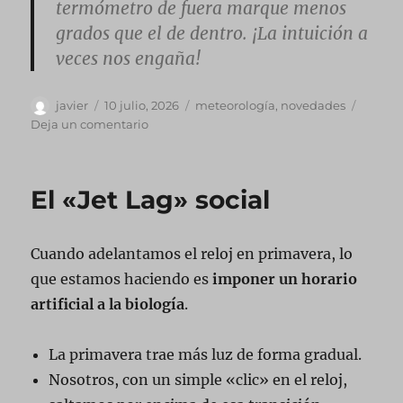
termómetro de fuera marque
menos
grados
que el de dentro. ¡La intuición a
veces nos engaña!
Autor
Publicado
Categorías
javier
10 julio, 2026
meteorología
,
novedades
el
en
Deja un comentario
Ventanas
en
verano
El «Jet Lag» social
Cuando adelantamos el reloj en primavera, lo
que estamos haciendo es
imponer un horario
artificial a la biología
.
La primavera trae más luz de forma gradual.
Nosotros, con un simple «clic» en el reloj,