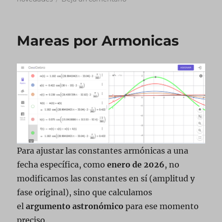
El
«Jet
Lag»
Mareas por Armonicas
social
Para ajustar las constantes armónicas a una
fecha específica, como
enero de 2026
, no
modificamos las constantes en sí (amplitud y
fase original), sino que calculamos
el
argumento astronómico
para ese momento
preciso.