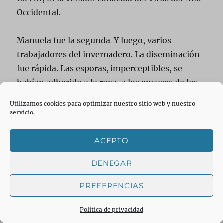
Occidental.
Manuela fue la segunda. Y luego, varios
trabajadores del invernadero. La diseminación
fue rápida. Las esporas, imperceptibles, se
habían adherido a la ropa, a los envases de los
tomates, y se propagaron con el aire
Utilizamos cookies para optimizar nuestro sitio web y nuestro
acondicionado de las casas y los vehículos.
servicio.
La ciencia tardó semanas en conectar los
ACEPTO
puntos: la secuencia genética del nuevo virus,
DENEGAR
bautizado provisionalmente como
«Gripe del
Nilo Verde»
, mostraba claras evidencias de
PREFERENCIAS
recombinación y adaptación. Los metabolitos
únicos detectados en los fluidos de los
Política de privacidad
pacientes y en las muestras del invernadero de