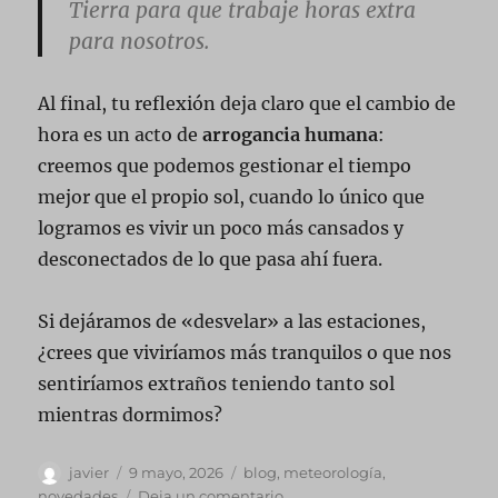
Tierra para que trabaje horas extra
para nosotros.
Al final, tu reflexión deja claro que el cambio de
hora es un acto de
arrogancia humana
:
creemos que podemos gestionar el tiempo
mejor que el propio sol, cuando lo único que
logramos es vivir un poco más cansados y
desconectados de lo que pasa ahí fuera.
Si dejáramos de «desvelar» a las estaciones,
¿crees que viviríamos más tranquilos o que nos
sentiríamos extraños teniendo tanto sol
mientras dormimos?
Autor
Publicado
Categorías
javier
9 mayo, 2026
blog
,
meteorología
,
el
en
novedades
Deja un comentario