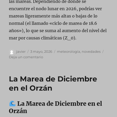
las mareas. Dependiendo de dónde se
encuentre el nodo lunar en 2026, podrías ver
mareas ligeramente más altas o bajas de lo
normal (el llamado «ciclo de marea de 18.6
años»), lo que se suma al aumento del nivel del
mar por causas climáticas (Z_0).
Autor
Publicado
Categorías
javier
3 mayo, 2026
meteorología
,
novedades
el
en
Deja un comentario
Mareas
por
Armonicas
La Marea de Diciembre
en el Orzán
La Marea de Diciembre en el
Orzán