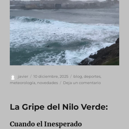
Autor
Publicado
Categorías
javier
10 diciembre, 2025
blog
,
deportes
,
el
en
meteorología
,
novedades
Deja un comentario
La
Marea
de
La Gripe del Nilo Verde:
Diciembre
en
el
Cuando el Inesperado
Orzán