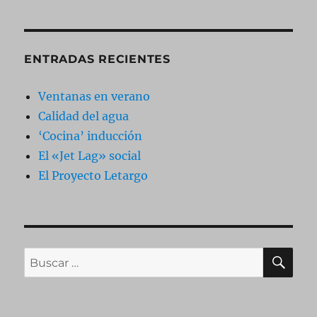
ENTRADAS RECIENTES
Ventanas en verano
Calidad del agua
‘Cocina’ inducción
El «Jet Lag» social
El Proyecto Letargo
BU
Buscar
por: