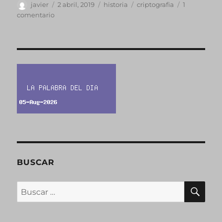
Autor
Publicado
Categorías
Etiquetas
javier
2 abril, 2019
historia
criptografia
1
el
en
comentario
Criptografía
hasta
Siglo
XVI
BUSCAR
BU
Buscar
por: