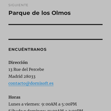
SIGUIENTE
Parque de los Olmos
Entrada
siguiente:
ENCUÉNTRANOS
Dirección
13 Rue del Percebe
Madrid 28033
contacto@dornisoft.es
Horas
Lunes a viernes: 9:00AM a 5:00PM