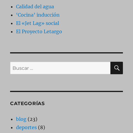
Calidad del agua
‘Cocina’ inducción
El «Jet Lag» social
El Proyecto Letargo
BU
Buscar
por:
CATEGORÍAS
blog
(23)
deportes
(8)