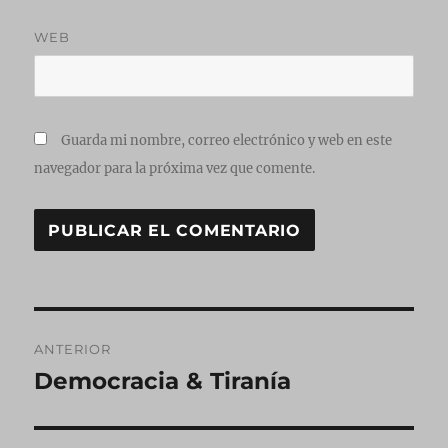
WEB
Guarda mi nombre, correo electrónico y web en este
navegador para la próxima vez que comente.
Navegación
ANTERIOR
de
Democracia & Tiranía
Entrada
anterior:
entradas