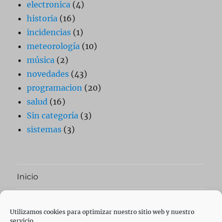
electronica
(4)
historia
(16)
incidencias
(1)
meteorología
(10)
música
(2)
novedades
(43)
programacion
(20)
salud
(16)
Sin categoría
(3)
sistemas
(3)
Inicio
expande
Ai Blog
el
Utilizamos cookies para optimizar nuestro sitio web y nuestro
menú
servicio.
inferior