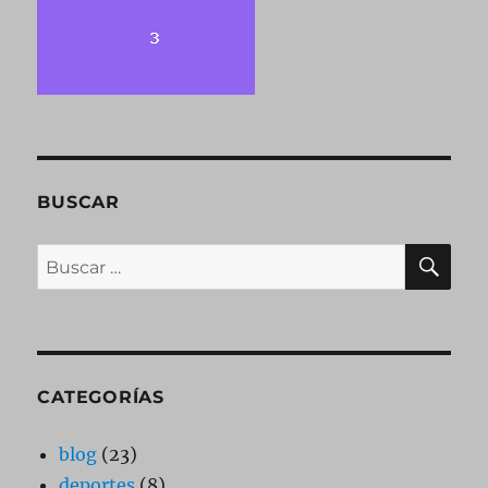
BUSCAR
BU
Buscar
por:
CATEGORÍAS
blog
(23)
deportes
(8)