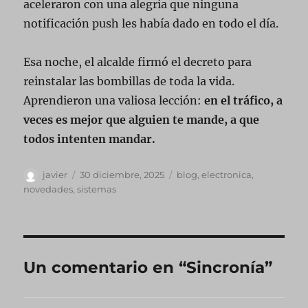
aceleraron con una alegría que ninguna
notificación push les había dado en todo el día.
Esa noche, el alcalde firmó el decreto para
reinstalar las bombillas de toda la vida.
Aprendieron una valiosa lección:
en el tráfico, a
veces es mejor que alguien te mande, a que
todos intenten mandar.
Autor
Publicado
Categorías
javier
30 diciembre, 2025
blog
,
electronica
,
el
novedades
,
sistemas
Un comentario en “Sincronía”