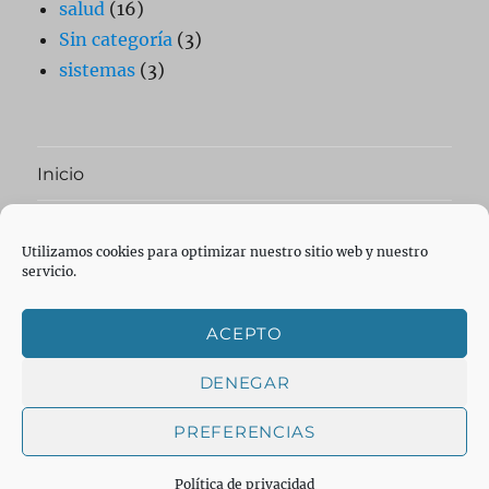
salud
(16)
Sin categoría
(3)
sistemas
(3)
Inicio
expande
Ai Blog
el
Utilizamos cookies para optimizar nuestro sitio web y nuestro
menú
servicio.
inferior
expande
Aplicaciones
el
menú
inferior
expande
ACEPTO
Network
el
menú
inferior
DENEGAR
Facebook
Twitter
Telegram
Correo
YouTube
PREFERENCIAS
electrónico
DorniSoft
Política de privacidad
Política de privacidad