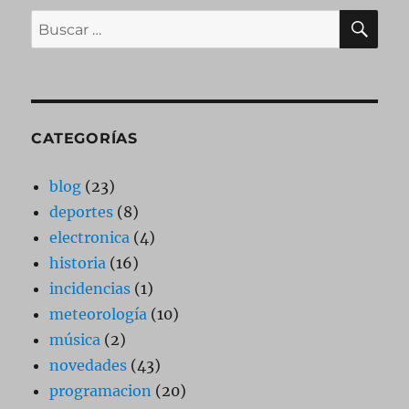
BU
Buscar
por:
CATEGORÍAS
blog
(23)
deportes
(8)
electronica
(4)
historia
(16)
incidencias
(1)
meteorología
(10)
música
(2)
novedades
(43)
programacion
(20)