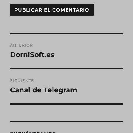
Navegación
ANTERIOR
de
DorniSoft.es
Entrada
anterior:
entradas
SIGUIENTE
Canal de Telegram
Entrada
siguiente: