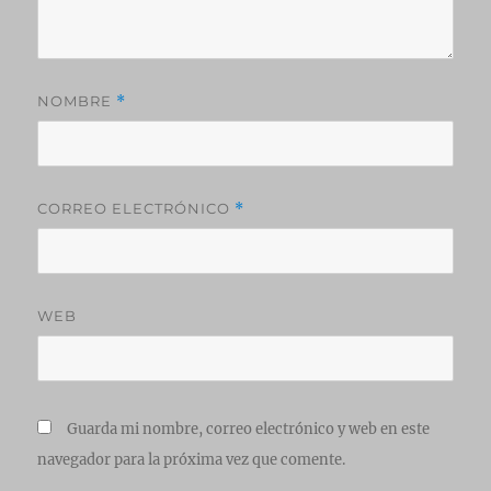
NOMBRE
*
CORREO ELECTRÓNICO
*
WEB
Guarda mi nombre, correo electrónico y web en este
navegador para la próxima vez que comente.