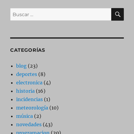
BU
Buscar
por:
CATEGORÍAS
blog
(23)
deportes
(8)
electronica
(4)
historia
(16)
incidencias
(1)
meteorología
(10)
música
(2)
novedades
(43)
programacion
(20)