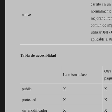
escrito en un 
normalmente 
native
mejorar el r
común de imp
utilizar JNI 
aplicable a at
Tabla de accesiblidad
Otra
La misma clase
paqu
public
X
X
protected
X
X
sin_modificador
X
X