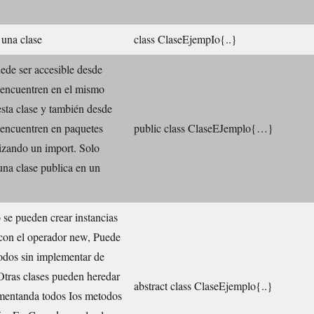
 una clase
class ClaseEjempIo{..}
ede ser accesible desde
 encuentren en el mismo
sta clase y también desde
 encuentren en paquetes
public class ClaseEJemplo{…}
alizando un import. Solo
na clase publica en un
 se pueden crear instancias
 con el operador new, Puede
odos sin implementar de
 Otras clases pueden heredar
abstract class ClaseEjemplo{..}
ementanda todos Ios metodos