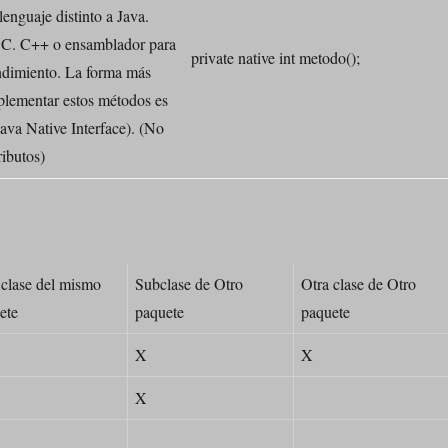
lenguaje distinto a Java.
C. C++ o ensamblador para
private native int metodo();
endimiento. La forma más
lementar estos métodos es
(Java Native Interface). (No
ributos)
 clase del mismo
Subclase de Otro
Otra clase de Otro
ete
paquete
paquete
X
X
X