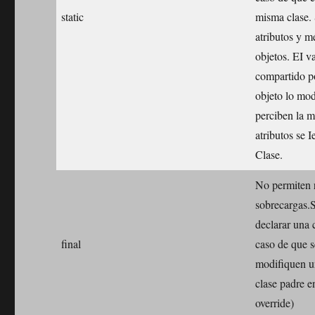
static
misma clase.
atributos y m
objetos. EI va
compartido po
objeto lo mod
perciben la m
atributos se I
Clase.
No permiten r
sobrecargas.Se
declarar una 
final
caso de que s
modifiquen u
clase padre en
override)