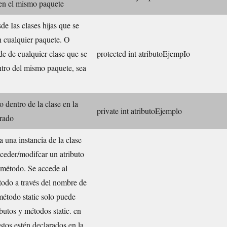
 en el mismo paquete
de Ias clases hijas que se
n cualquier paquete. O
de de cualquier clase que se
protected int atributoEjempIo
ntro del mismo paquete, sea
o dentro de la clase en la
private int atributoEjemplo
arado
a una instancia de la clase
ceder/modifcar un atributo
 método. Se accede al
todo a través del nombre de
método static solo puede
ibutos y métodos static. en
stos estén declarados en la