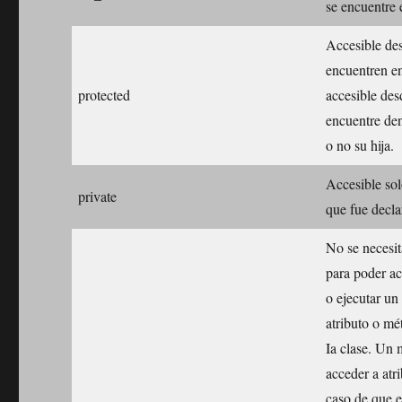
se encuentre
Accesible des
encuentren e
protected
accesible des
encuentre de
o no su hija.
Accesible sol
private
que fue decl
No se necesit
para poder ac
o ejecutar un
atributo o mé
Ia clase. Un 
acceder a atr
caso de que e