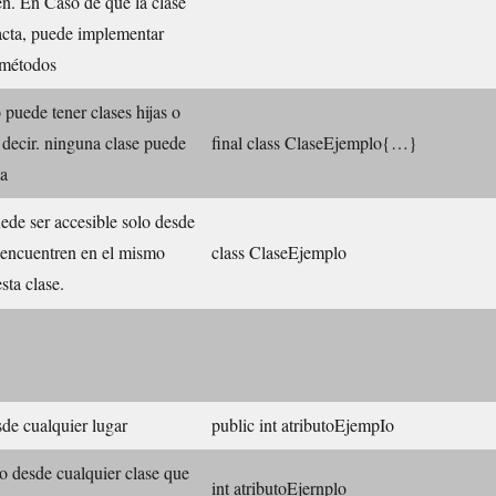
én. En Caso de que la clase
racta, puede implementar
 métodos
 puede tener clases hijas o
 decir. ninguna clase puede
final class ClaseEjemplo{…}
la
ede ser accesible solo desde
 encuentren en el mismo
class ClaseEjemplo
sta clase.
de cualquier lugar
public int atributoEjempIo
o desde cualquier clase que
int atributoEjernplo