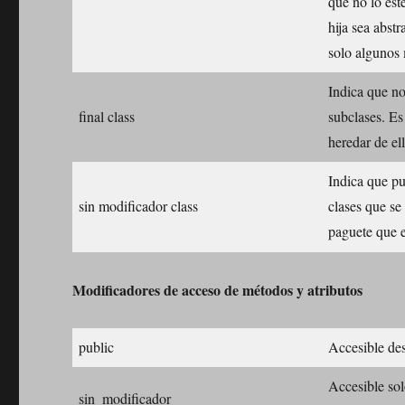
que no lo est
hija sea abst
solo algunos
Indica que no
final class
subclases. Es
heredar de el
Indica que pu
sin modificador class
clases que se
paguete que e
Modificadores de acceso de métodos y atributos
public
Accesible des
Accesible sol
sin_modificador