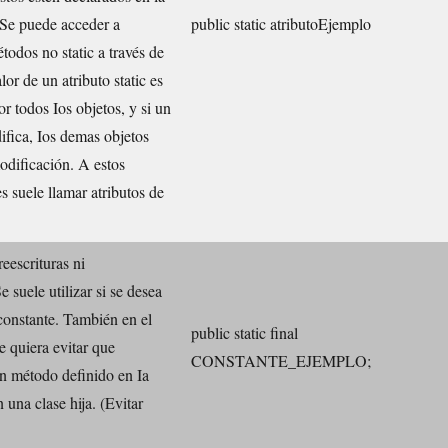
 Se puede acceder a
public static atributoEjemplo
étodos no static a través de
lor de un atributo static es
r todos Ios objetos, y si un
ifica, Ios demas objetos
odificación. A estos
es suele llamar atributos de
eescrituras ni
 suele utilizar si se desea
constante. También en el
public static final
e quiera evitar que
CONSTANTE_EJEMPLO;
n método definido en Ia
 una clase hija. (Evitar