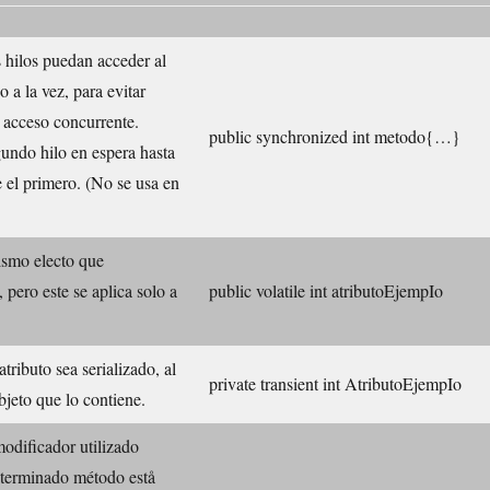
 hilos puedan acceder al
a la vez, para evitar
 acceso concurrente.
public synchronized int metodo{…}
gundo hilo en espera hasta
 el primero. (No se usa en
ismo electo que
 pero este se aplica solo a
public volatile int atributoEjempIo
tributo sea serializado, al
private transient int AtributoEjempIo
objeto que lo contiene.
modificador utilizado
terminado método estå