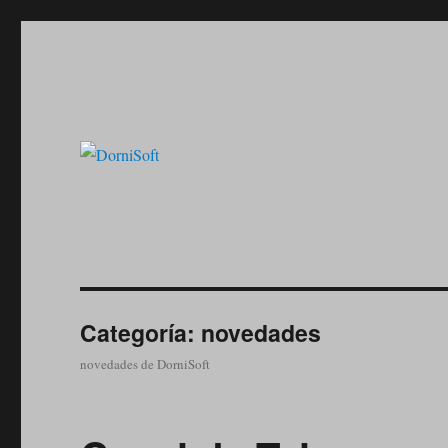
Informática y Electronica Desde 1984
DorniSoft
Categoría:
novedades
novedades de DorniSoft