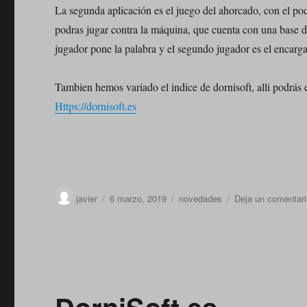
La segunda aplicación es el juego del ahorcado, con el pod
podras jugar contra la máquina, que cuenta con una base d
jugador pone la palabra y el segundo jugador es el encarga
Tambien hemos variado el indice de dornisoft, alli podrás e
Https://dornisoft.es
Autor
Publicado
Categorías
javier
6 marzo, 2019
novedades
Deja un comentari
el