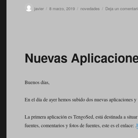
Autor
Publicado
Categorías
javier
8 marzo, 2019
novedades
Deja un comentari
el
Nuevas Aplicacion
Buenos días,
En el día de ayer hemos subido dos nuevas aplicaciones y u
La primera aplicación es TengoSed, está destinada a situa
fuentes, comentarios y fotos de fuentes, este es el enlace: .