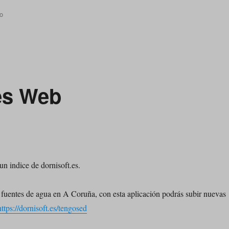
en
o
Canal
de
Telegram
es Web
n indice de dornisoft.es.
r fuentes de agua en A Coruña, con esta aplicación podrás subir nuevas
https://dornisoft.es/tengosed