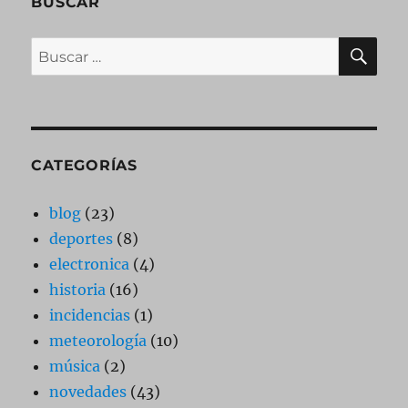
BUSCAR
BU
Buscar
por:
CATEGORÍAS
blog
(23)
deportes
(8)
electronica
(4)
historia
(16)
incidencias
(1)
meteorología
(10)
música
(2)
novedades
(43)