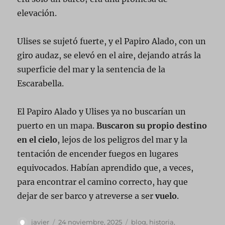
elevación.
Ulises se sujetó fuerte, y el Papiro Alado, con un
giro audaz, se elevó en el aire, dejando atrás la
superficie del mar y la sentencia de la
Escarabella.
El Papiro Alado y Ulises ya no buscarían un
puerto en un mapa.
Buscaron su propio destino
en el cielo
, lejos de los peligros del mar y la
tentación de encender fuegos en lugares
equivocados. Habían aprendido que, a veces,
para encontrar el camino correcto, hay que
dejar de ser barco y atreverse a ser
vuelo
.
Autor
Publicado
Categorías
javier
24 noviembre, 2025
blog
,
historia
,