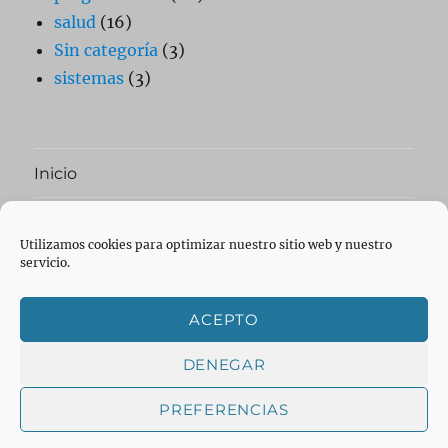
salud
(16)
Sin categoría
(3)
sistemas
(3)
Inicio
expande
Ai Blog
el
Utilizamos cookies para optimizar nuestro sitio web y nuestro
menú
servicio.
inferior
expande
Aplicaciones
el
menú
inferior
expande
ACEPTO
Network
el
menú
inferior
DENEGAR
Facebook
Twitter
Telegram
Correo
YouTube
PREFERENCIAS
electrónico
DorniSoft
Política de privacidad