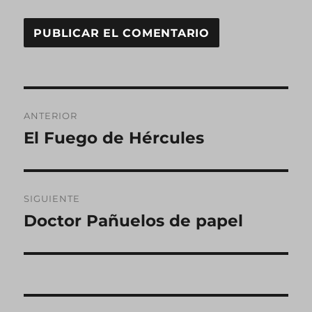
Navegación
ANTERIOR
de
El Fuego de Hércules
Entrada
anterior:
entradas
SIGUIENTE
Doctor Pañuelos de papel
Entrada
siguiente: