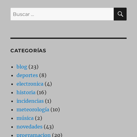
BU
Buscar
por:
CATEGORÍAS
blog
(23)
deportes
(8)
electronica
(4)
historia
(16)
incidencias
(1)
meteorología
(10)
música
(2)
novedades
(43)
programacion
(20)