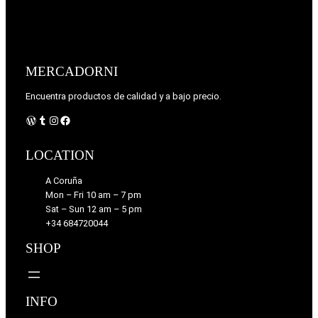
n
l
a
e
l
s
e
:
MERCADORNI
r
2
a
,
Encuentra productos de calidad y a bajo precio.
:
0
3
0
WordPress
Tumblr
Instagram
Facebook
,
5
€
LOCATION
0
.
A Coruña
€
Mon – Fri 10 am – 7 pm
.
Sat – Sun 12 am – 5 pm
+34 684720044
SHOP
INFO