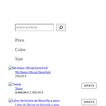
S
e
a
Price
r
Color
c
h
Size
N6-Diario Oficial DorniSoft
200,00
€
P
OFERTA
Tester
R
E
E
8.000,00
€
2.000,00
€
O
l
l
D
p
p
U
P
OFERTA
Libro de Doctor en filosofía a asno
C
R