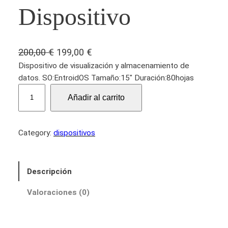
Dispositivo
E
E
200,00
€
199,00
€
l
l
Dispositivo de visualización y almacenamiento de
datos. SO:EntroidOS Tamaño:15″ Duración:80hojas
p
p
D
r
r
Añadir al carrito
i
e
e
s
c
c
p
Category:
dispositivos
i
i
o
s
o
o
i
o
a
Descripción
t
r
c
i
Valoraciones (0)
i
t
v
g
u
o
i
a
c