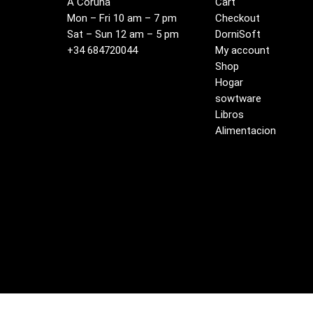
A Coruña
Cart
Mon – Fri 10 am – 7 pm
Checkout
Sat – Sun 12 am – 5 pm
DorniSoft
+34 684720044
My account
Shop
Hogar
sowtware
Libros
Alimentacion