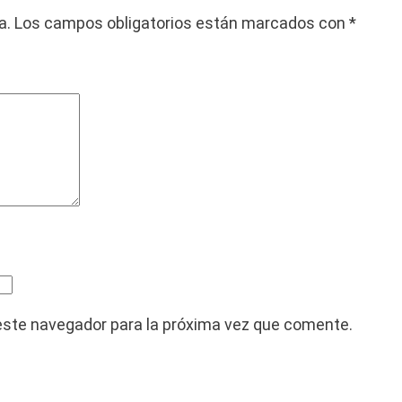
a
e
a.
Los campos obligatorios están marcados con
*
l
s
e
:
r
2
a
.
:
0
8
0
.
0
0
,
0
0
0
0
este navegador para la próxima vez que comente.
,
0
€
0
.