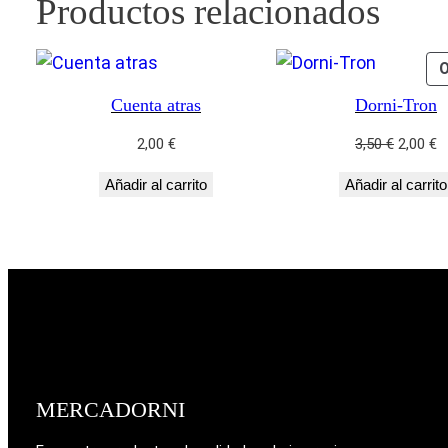
Productos relacionados
Cuenta atras
Dorni-Tron
El
El
2,00
€
3,50
€
2,00
€
precio
p
Añadir al carrito
Añadir al carrito
original
a
era:
e
3,50 €.
2,
MERCADORNI